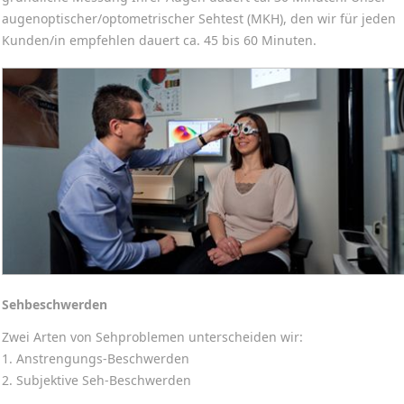
augenoptischer/optometrischer Sehtest (MKH), den wir für jeden
Kunden/in empfehlen dauert ca. 45 bis 60 Minuten.
Sehbeschwerden
Zwei Arten von Sehproblemen unterscheiden wir:
1. Anstrengungs-Beschwerden
2. Subjektive Seh-Beschwerden